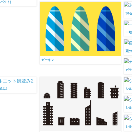
パクト)
30
一
蔵の
ガーキン
ガ
並み2
シル
シル
シル