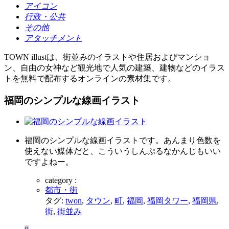
アイコン
行政・公共
その他
アタッチメント
TOWN illustは、街並みのイラストや住居およびマンショ
ン、自由の女神など観光地で人気の建築、建物などのイラス
トを無料で配布するオンラインの素材集です。
福岡のシンプルな線画イラスト
福岡のシンプルな線画イラストです。あんまり色数を
使えない媒体だと、こういうしんぷるなかんじもいい
ですよねー。
category :
都市・街
タグ:
twon
,
タウン
,
町
,
福岡
,
福岡タワー
,
福岡県
,
街
,
街並み