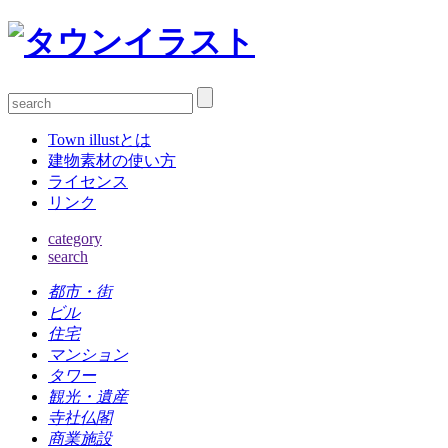
Town illustとは
建物素材の使い方
ライセンス
リンク
category
search
都市・街
ビル
住宅
マンション
タワー
観光・遺産
寺社仏閣
商業施設