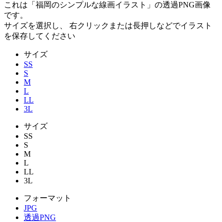
これは「
福岡のシンプルな線画イラスト
」の
透過PNG
画像
です。
サイズを選択し、 右クリックまたは長押しなどでイラスト
を保存してください
サイズ
SS
S
M
L
LL
3L
サイズ
SS
S
M
L
LL
3L
フォーマット
JPG
透過PNG