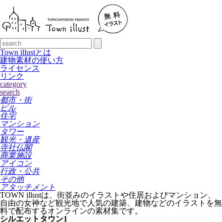
Town illustとは
建物素材の使い方
ライセンス
リンク
category
search
都市・街
ビル
住宅
マンション
タワー
観光・遺産
寺社仏閣
商業施設
アイコン
行政・公共
その他
アタッチメント
TOWN illustは、街並みのイラストや住居およびマンション、
自由の女神など観光地で人気の建築、建物などのイラストを無
料で配布するオンラインの素材集です。
シルエットタウン1