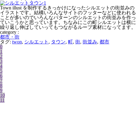
Town illust を制作するきっかけになったシルエットの街並みの
イラストです。結構いろんなサイトのフッターなどに使われる
ことが多いのでいろんなパターンのシルエットの街並みを作っ
ていこうかと思っています。ちなみにこの町シルエットは横に
繰り返し伸ばしていってもつながるループ素材になってます。
category :
都市・街
タグ:
twon
,
シルエット
,
タウン
,
町
,
街
,
街並み
,
都市
0
1
2
3
4
5
6
7
8
9
10
11