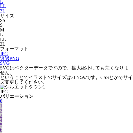
L
LL
3L
サイズ
SS
S
M
L
LL
3L
フォーマット
JPG
透過PNG
SVG
SVGはベクターデータですので、拡大縮小しても荒くなりま
せん。
ということでイラストのサイズは3Lのみです。CSSとかでサイ
ズ変更してください。
JPG
バリエーション
0
1
2
3
4
5
6